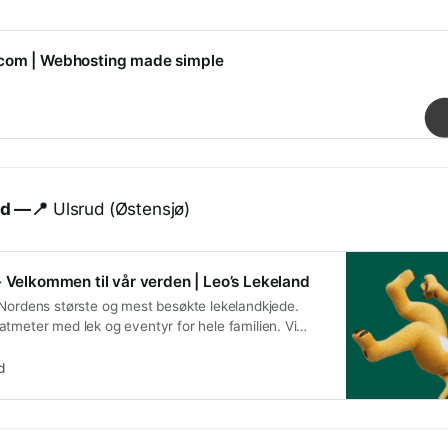
com | Webhosting made simple
nd —📍
Ulsrud (Østensjø)
- Velkommen til vår verden | Leo’s Lekeland
 Nordens største og mest besøkte lekelandkjede.
tmeter med lek og eventyr for hele familien. Vi
antastiske bursdager med ulike temaer.
d