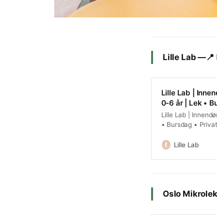
Lille Lab —📍
Lille Lab | Inne
0-6 år | Lek • B
Lille Lab | Innendø
• Bursdag • Priva
Lille Lab
Oslo Mikrole