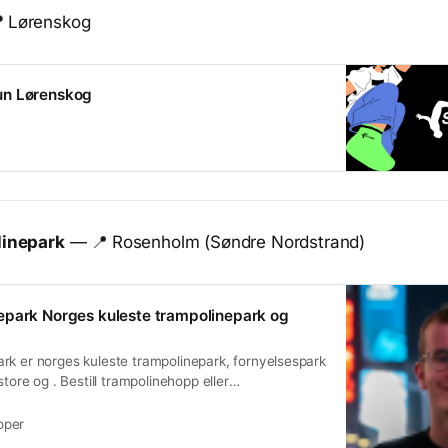

Lørenskog
un Lørenskog
inepark
— 📍
Rosenholm (Søndre Nordstrand)
epark Norges kuleste trampolinepark og
rk er norges kuleste trampolinepark, fornyelsespark
store og . Bestill trampolinehopp eller
ag!
oper