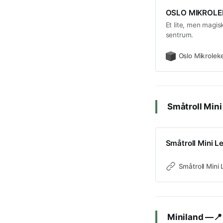
OSLO MIKROLE
Et lite, men magis
sentrum.
Oslo Mikroleke
Småtroll Min
Småtroll Mini L
Småtroll Mini
Miniland —