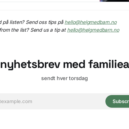
d på listen? Send oss tips på
hello@helgmedbarn.no
rom the list? Send us a tip at
hello@helgmedbarn.no
 nyhetsbrev med familieak
sendt hver torsdag
Subscr