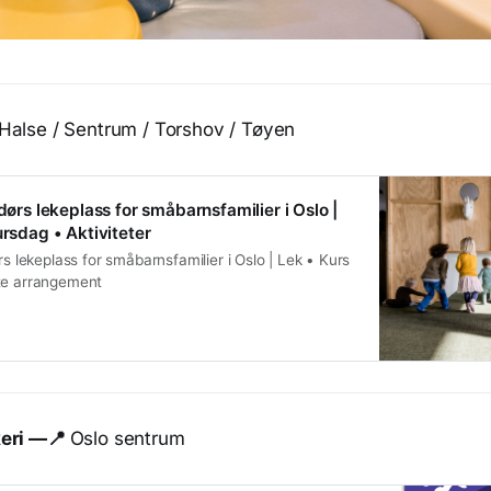
Halse / Sentrum / Torshov / Tøyen
ndørs lekeplass for småbarnsfamilier i Oslo |
ursdag • Aktiviteter
rs lekeplass for småbarnsfamilier i Oslo | Lek • Kurs
te arrangement
keri —📍
Oslo sentrum