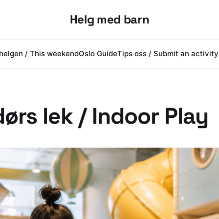
Helg med barn
helgen / This weekend
Oslo Guide
Tips oss / Submit an activity
ørs lek / Indoor Play