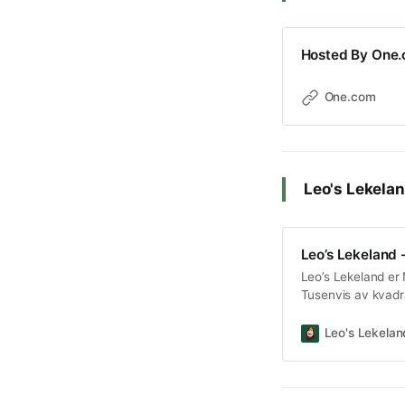
Hosted By One.
One.com
Leo's Lekela
Leo’s Lekeland 
Leo’s Lekeland er
Tusenvis av kvadra
arrangerer også f
Leo's Lekelan