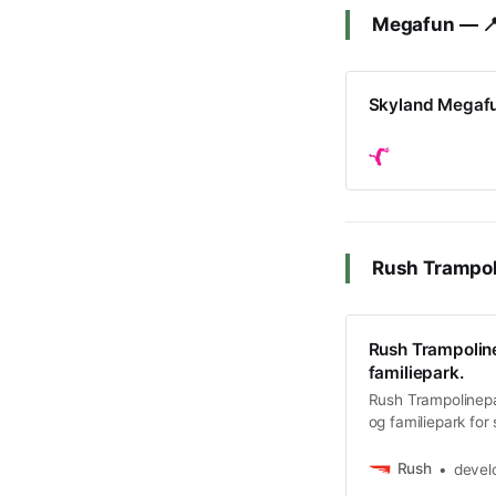
Megafun — 
Skyland Megaf
Rush Trampol
Rush Trampolin
familiepark.
Rush Trampolinepa
og familiepark for 
bursdagsfeiring id
Rush
devel