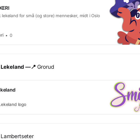
KERI
k lekeland for små (og store) mennesker, midt i Oslo
ri
0
i Lekeland —📍
Grorud
ekeland
 Lekeland logo

Lambertseter